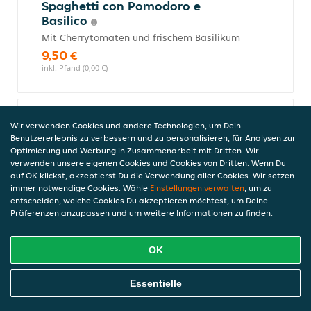
Spaghetti con Pomodoro e
Basilico
Mit Cherrytomaten und frischem Basilikum
9,50 €
inkl. Pfand (0,00 €)
Spaghetti Aglio, Olio e
Wir verwenden Cookies und andere Technologien, um Dein
Benutzererlebnis zu verbessern und zu personalisieren, für Analysen zur
Peperoncino (scharf)
Optimierung und Werbung in Zusammenarbeit mit Dritten. Wir
Mit Knoblauch, Olivenöl, Cherrytomaten
verwenden unsere eigenen Cookies und Cookies von Dritten. Wenn Du
und Peperoncini (scharf)
auf OK klickst, akzeptierst Du die Verwendung aller Cookies. Wir setzen
10,00 €
immer notwendige Cookies. Wähle
Einstellungen verwalten
, um zu
entscheiden, welche Cookies Du akzeptieren möchtest, um Deine
inkl. Pfand (0,00 €)
Präferenzen anzupassen und um weitere Informationen zu finden.
OK
Spaghetti al Ragu
Mit Fleischsauce
Online Essen Bestellen
Essentielle
10,80 €
inkl. Pfand (0,00 €)